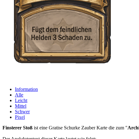
Information
Alle
Leicht
Mittel
Schwer
Pixel
Finsterer Stoß
ist eine Gratise Schurke Zauber Karte die zum "
Arch
Der Anekdotentext dieser Karte lautet wie folgt: