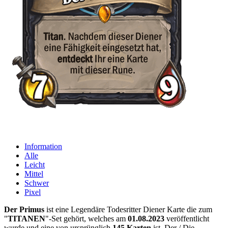
Information
Alle
Leicht
Mittel
Schwer
Pixel
Der Primus
ist eine Legendäre Todesritter Diener Karte die zum
"
TITANEN
"-Set gehört, welches am
01.08.2023
veröffentlicht
wurde und eine von ursprünglich
145 Karten
ist. Der / Die