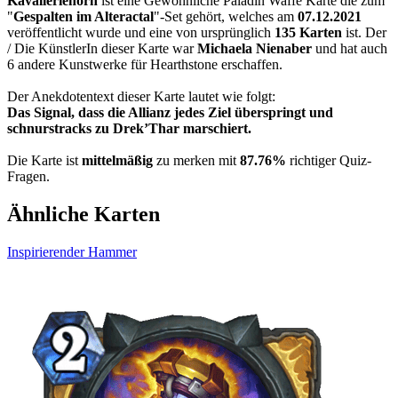
Kavalleriehorn
ist eine Gewöhnliche Paladin Waffe Karte die zum
"
Gespalten im Alteractal
"-Set gehört, welches am
07.12.2021
veröffentlicht wurde und eine von ursprünglich
135 Karten
ist. Der
/ Die KünstlerIn dieser Karte war
Michaela Nienaber
und hat auch
6 andere Kunstwerke für Hearthstone erschaffen.
Der Anekdotentext dieser Karte lautet wie folgt:
Das Signal, dass die Allianz jedes Ziel überspringt und
schnurstracks zu Drek’Thar marschiert.
Die Karte ist
mittelmäßig
zu merken mit
87.76%
richtiger Quiz-
Fragen.
Ähnliche Karten
Inspirierender Hammer