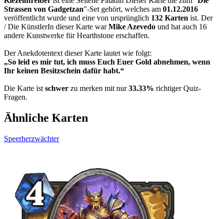
Kiezeintreiber
ist eine Seltene Paladin Diener Karte die zum "
Die
Strassen von Gadgetzan
"-Set gehört, welches am
01.12.2016
veröffentlicht wurde und eine von ursprünglich
132 Karten
ist. Der
/ Die KünstlerIn dieser Karte war
Mike Azevedo
und hat auch 16
andere Kunstwerke für Hearthstone erschaffen.
Der Anekdotentext dieser Karte lautet wie folgt:
„So leid es mir tut, ich muss Euch Euer Gold abnehmen, wenn
Ihr keinen Besitzschein dafür habt.“
Die Karte ist
schwer
zu merken mit nur
33.33%
richtiger Quiz-
Fragen.
Ähnliche Karten
Speerherzwächter