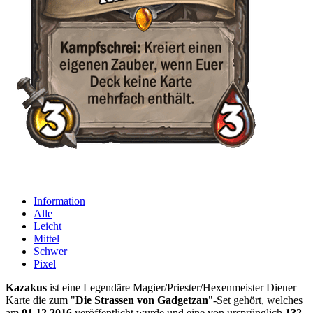
Information
Alle
Leicht
Mittel
Schwer
Pixel
Kazakus
ist eine Legendäre Magier/Priester/Hexenmeister Diener
Karte die zum "
Die Strassen von Gadgetzan
"-Set gehört, welches
am
01.12.2016
veröffentlicht wurde und eine von ursprünglich
132