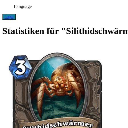
Language
Login
Statistiken für "Silithidschwär