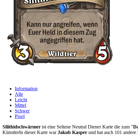
Information
Alle
Leicht
Mittel
Schwer
Pixel
Silithidschwärmer
ist eine Seltene Neutral Diener Karte die zum "
Da
KünstlerIn dieser Karte war
Jakub Kasper
und hat auch 101 andere 