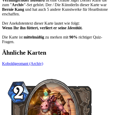
Verhungernder Bussard
ist eine Gratise Jäger Diener Karte die
zum "
Archiv
"-Set gehört. Der / Die KünstlerIn dieser Karte war
Bernie Kang
und hat auch 5 andere Kunstwerke für Hearthstone
erschaffen.
Der Anekdotentext dieser Karte lautet wie folgt:
Wenn Ihr ihn füttert, verliert er seine
Identität
.
Die Karte ist
mittelmäßig
zu merken mit
90%
richtiger Quiz-
Fragen.
Ähnliche Karten
Koboldgeomant (Archiv)