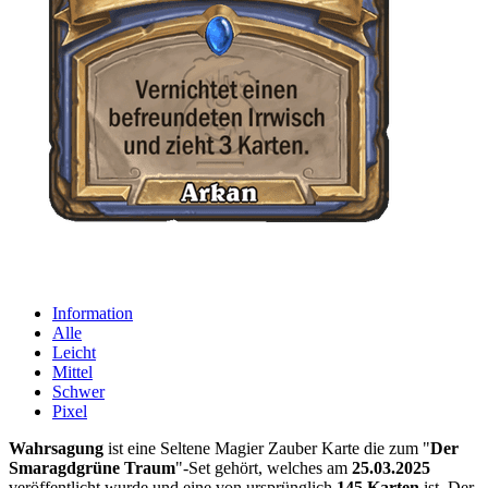
Information
Alle
Leicht
Mittel
Schwer
Pixel
Wahrsagung
ist eine Seltene Magier Zauber Karte die zum "
Der
Smaragdgrüne Traum
"-Set gehört, welches am
25.03.2025
veröffentlicht wurde und eine von ursprünglich
145 Karten
ist. Der