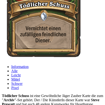
Information
Alle
Leicht
Mittel
Schwer
Pixel
Tödlicher Schuss
ist eine Gewöhnliche Jäger Zauber Karte die zum
"
Archiv
"-Set gehört. Der / Die KünstlerIn dieser Karte war
Steve
Prescott
und hat auch 48 andere Kunstwerke für Hearthstone