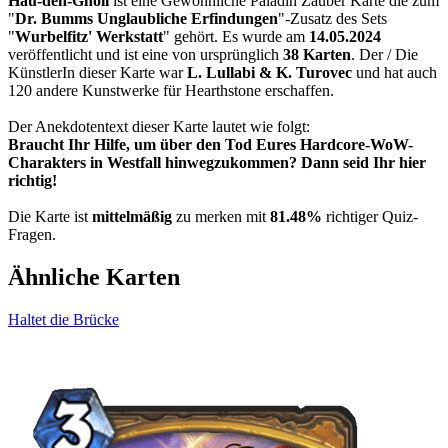
Hau-den-Gnoll
ist eine Gewöhnliche Paladin Zauber Karte die zum
"
Dr. Bumms Unglaubliche Erfindungen
"-Zusatz des Sets
"
Wurbelfitz' Werkstatt
" gehört. Es wurde am
14.05.2024
veröffentlicht und ist eine von ursprünglich
38 Karten
. Der / Die
KünstlerIn dieser Karte war
L. Lullabi & K. Turovec
und hat auch
120 andere Kunstwerke für Hearthstone erschaffen.
Der Anekdotentext dieser Karte lautet wie folgt:
Braucht Ihr Hilfe, um über den Tod Eures Hardcore-WoW-
Charakters in Westfall hinwegzukommen? Dann seid Ihr hier
richtig!
Die Karte ist
mittelmäßig
zu merken mit
81.48%
richtiger Quiz-
Fragen.
Ähnliche Karten
Haltet die Brücke