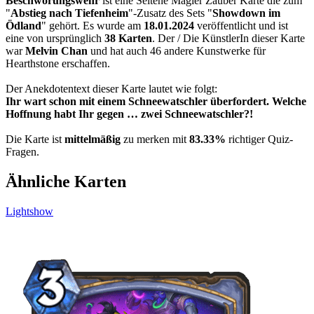
Beschwörungswehr
ist eine Seltene Magier Zauber Karte die zum
"
Abstieg nach Tiefenheim
"-Zusatz des Sets "
Showdown im
Ödland
" gehört. Es wurde am
18.01.2024
veröffentlicht und ist
eine von ursprünglich
38 Karten
. Der / Die KünstlerIn dieser Karte
war
Melvin Chan
und hat auch 46 andere Kunstwerke für
Hearthstone erschaffen.
Der Anekdotentext dieser Karte lautet wie folgt:
Ihr wart schon mit einem Schneewatschler überfordert. Welche
Hoffnung habt Ihr gegen … zwei Schneewatschler?!
Die Karte ist
mittelmäßig
zu merken mit
83.33%
richtiger Quiz-
Fragen.
Ähnliche Karten
Lightshow