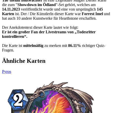
Tae‘thelan Blutwächter
ist eine Legendäre Magier Diener Karte
die zum "
Showdown im Ödland
"-Set gehört, welches am
14.11.2023
veröffentlicht wurde und eine von ursprünglich
145
Karten
ist. Der / Die KünstlerIn dieser Karte war
Forrest Imel
und
hat auch 10 andere Kunstwerke für Hearthstone erschaffen.
Der Anekdotentext dieser Karte lautet wie folgt:
Er ist ein großer Fan der Livestreams von „Todesritter
kontrollieren“.
Die Karte ist
mittelmäßig
zu merken mit
86.11%
richtiger Quiz-
Fragen.
Ähnliche Karten
Pyros